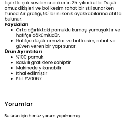
tişörtle çok sevilen sneaker'ın 25. yılını kutla. Düşük
omuz dikişleri ve bol kesim rahat bir stil sunarken
Tuned Air grafiği, 90'ların ikonik ayakkabılarına atıfta
bulunur.
Faydaları
Orta ağırlıktaki pamuklu kumaş, yumuşaktır ve
hafifçe dökümlüdür.
Hafifçe düşük omuzlar ve bol kesim, rahat ve
güven veren bir yapı sunar.
Ürün Ayrıntıları
%100 pamuk
Baskılı grafiklere sahiptir
Makinede yıkanabilir
İthal edilmiştir
Stil: FV0067
Yorumlar
Bu ürün için henüz yorum yapılmamış.