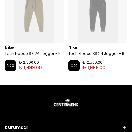
Nike
Nike
Tech Fleece SS'24 Jogger - Khaki
Tech Fleece SS'24 Jogger - Black / Smoke / Red
₺ 2,500.00
₺ 2,500.00
%
20
%
20
₺ 1,999.00
₺ 1,999.00
Kurumsal