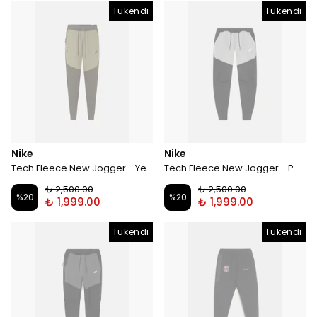
Tükendi
Tükendi
Nike
Nike
Tech Fleece New Jogger - Yeşil/Haki
Tech Fleece New Jogger - Panda
₺ 2,500.00
₺ 2,500.00
%
20
%
20
₺ 1,999.00
₺ 1,999.00
Tükendi
Tükendi