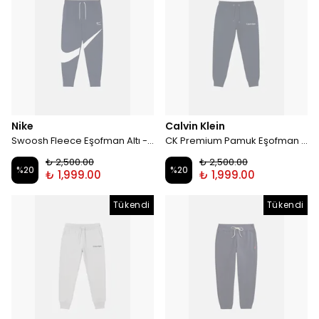
Nike
Calvin Klein
Swoosh Fleece Eşofman Altı - Lacivert
CK Premium Pamuk Eşofman Altı - Lacivert
₺ 2,500.00
₺ 2,500.00
%
20
%
20
₺ 1,999.00
₺ 1,999.00
Tükendi
Tükendi