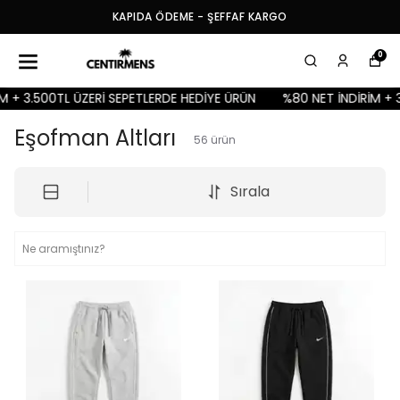
KAPIDA ÖDEME - ŞEFFAF KARGO
0
ERİ SEPETLERDE HEDİYE ÜRÜN
%80 NET İNDİRİM + 3.500TL ÜZERİ S
Eşofman Altları
56
ürün
Sırala