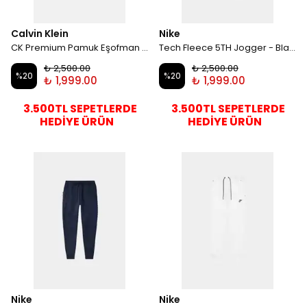
Calvin Klein
Nike
CK Premium Pamuk Eşofman Altı - Beyaz
Tech Fleece 5TH Jogger - Black
₺ 2,500.00
₺ 2,500.00
%
20
%
20
₺ 1,999.00
₺ 1,999.00
3.500TL SEPETLERDE
3.500TL SEPETLERDE
HEDİYE ÜRÜN
HEDİYE ÜRÜN
Nike
Nike