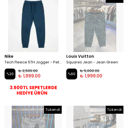
Nike
Louis Vuitton
Tech Fleece 5TH Jogger - Petrol
Squares Jean - Jean Green
₺ 2,500.00
₺ 5,000.00
%
20
%
60
₺ 1,999.00
₺ 1,999.00
3.500TL SEPETLERDE
HEDİYE ÜRÜN
Tükendi
Tükendi