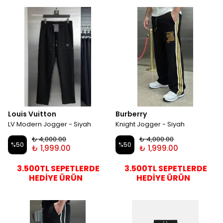
Louis Vuitton
Burberry
LV Modern Jogger - Siyah
Knight Jogger - Siyah
₺ 4,000.00
₺ 4,000.00
%
50
%
50
₺ 1,999.00
₺ 1,999.00
3.500TL SEPETLERDE
3.500TL SEPETLERDE
HEDİYE ÜRÜN
HEDİYE ÜRÜN