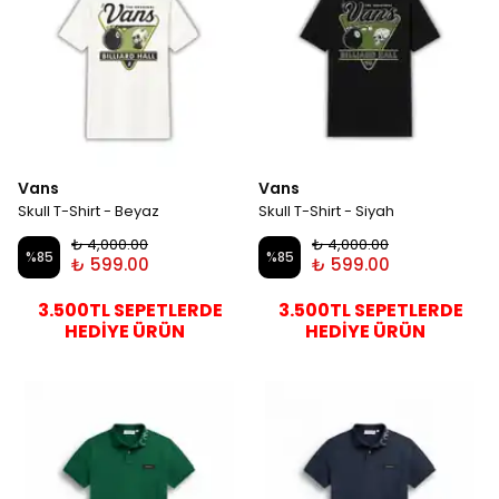
Vans
Vans
Skull T-Shirt - Beyaz
Skull T-Shirt - Siyah
₺ 4,000.00
₺ 4,000.00
%
85
%
85
₺ 599.00
₺ 599.00
3.500TL SEPETLERDE
3.500TL SEPETLERDE
HEDİYE ÜRÜN
HEDİYE ÜRÜN