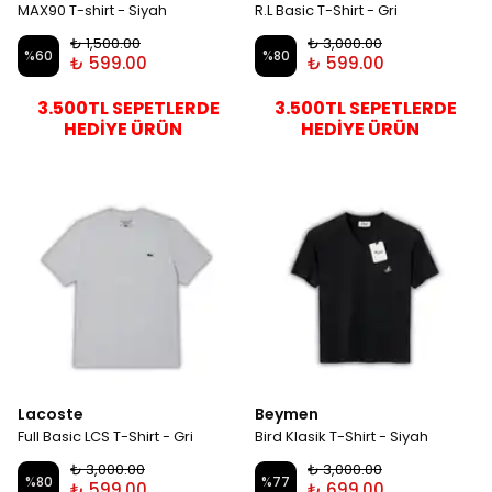
MAX90 T-shirt - Siyah
R.L Basic T-Shirt - Gri
₺ 1,500.00
₺ 3,000.00
%
60
%
80
₺ 599.00
₺ 599.00
3.500TL SEPETLERDE
3.500TL SEPETLERDE
HEDİYE ÜRÜN
HEDİYE ÜRÜN
Lacoste
Beymen
Full Basic LCS T-Shirt - Gri
Bird Klasik T-Shirt - Siyah
₺ 3,000.00
₺ 3,000.00
%
80
%
77
₺ 599.00
₺ 699.00