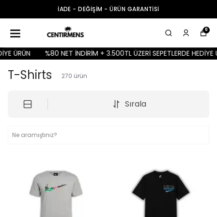
İADE - DEĞİŞİM - ÜRÜN GARANTİSİ
0
%80 NET İNDİRİM + 3.500TL ÜZERİ SEPETLERDE HEDİYE ÜRÜN
T-Shirts
270
ürün
Sırala