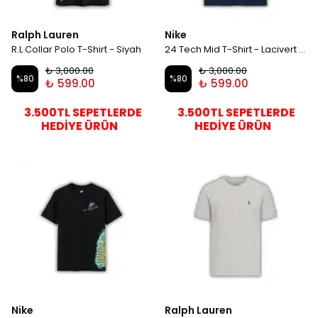
Ralph Lauren
Nike
R.L Collar Polo T-Shirt - Siyah
24 Tech Mid T-Shirt - Lacivert x Turkuaz B
₺ 3,000.00
₺ 3,000.00
%
80
%
80
₺ 599.00
₺ 599.00
3.500TL SEPETLERDE
3.500TL SEPETLERDE
HEDİYE ÜRÜN
HEDİYE ÜRÜN
Nike
Ralph Lauren