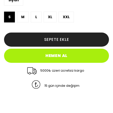
Siyah
S
M
L
XL
XXL
SEPETE EKLE
HEMEN AL
5000₺ üzeri ücretsiz kargo
15 gün içinde değişim