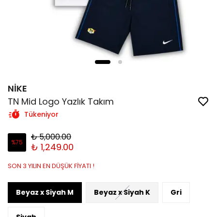
NİKE
TN Mid Logo Yazlık Takım
Tükeniyor
₺ 5,000.00
%
75
₺ 1,249.00
SON 3 YILIN EN DÜŞÜK FİYATI !
Beyaz x Siyah M
Beyaz x Siyah K
Gri