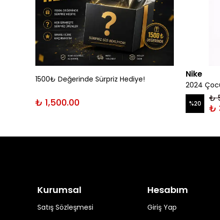
Nike
1500₺ Değerinde Sürpriz Hediye!
rt
2024 Çocu
₺ 
₺ 1,500.00
%
20
₺ 
Kurumsal
Hesabım
Satış Sözleşmesi
Giriş Yap