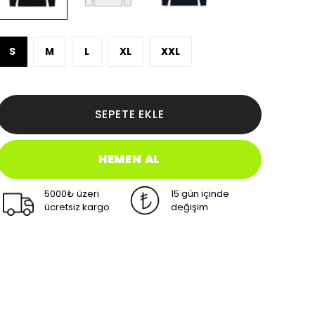
S
M
L
XL
XXL
SEPETE EKLE
HEMEN AL
5000₺ üzeri
15 gün içinde
ücretsiz kargo
değişim