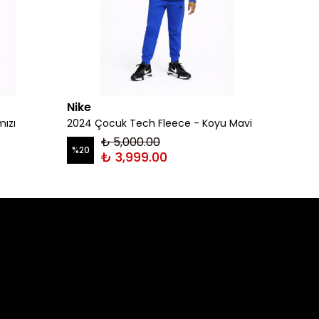
Nike
Nike
mızı
2024 Çocuk Tech Fleece - Koyu Mavi
2024 Ç
₺ 5,000.00
%
20
%
20
₺ 3,999.00