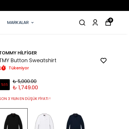
KAPIDA 
0
MARKALAR
TOMMY HİLFİGER
TMY Button Sweatshirt
Tükeniyor
₺ 5,000.00
%
65
₺ 1,749.00
SON 3 YILIN EN DÜŞÜK FİYATI !