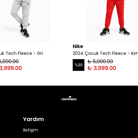
Nike
k Tech Fleece - Gri
2024 Çocuk Tech Fleece - Kır
5,000.00
₺ 5,000.00
%
20
3,999.00
₺ 3,999.00
Yardım
İletişim