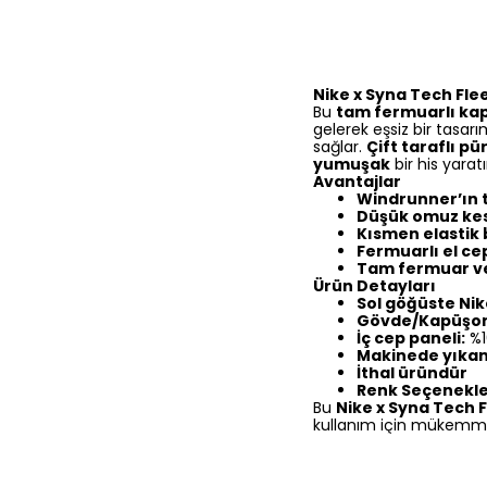
Nike x Syna Tech Fl
Bu
tam fermuarlı ka
gelerek eşsiz bir tasar
sağlar.
Çift taraflı p
yumuşak
bir his yaratı
Avantajlar
Windrunner’ın t
Düşük omuz kesi
Kısmen elastik 
Fermuarlı el cep
Tam fermuar v
Ürün Detayları
Sol göğüste Nik
Gövde/Kapüşon 
İç cep paneli:
%1
Makinede yıkan
İthal üründür
Renk Seçenekle
Bu
Nike x Syna Tech 
kullanım için mükemmel 