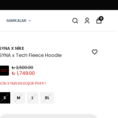
0
MARKALAR
SYNA X NİKE
SYNA x Tech Fleece Hoodie
₺ 2,500.00
%
30
₺ 1,749.00
SON 3 YILIN EN DÜŞÜK FİYATI !
S
M
L
XL