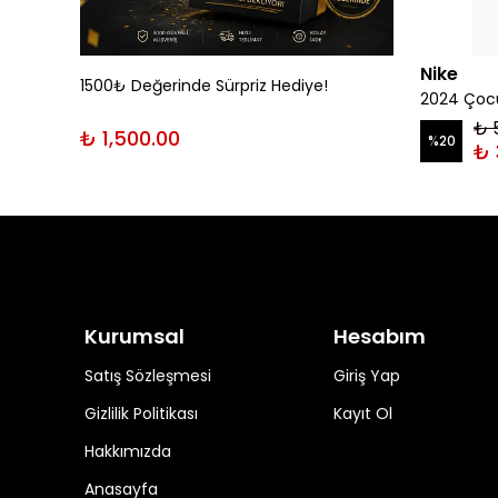
Nike
1500₺ Değerinde Sürpriz Hediye!
rt
2024 Çocu
₺ 
₺ 1,500.00
%
20
₺ 
Kurumsal
Hesabım
Satış Sözleşmesi
Giriş Yap
Gizlilik Politikası
Kayıt Ol
Hakkımızda
Anasayfa