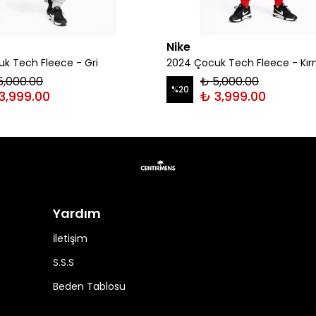
Nike
k Tech Fleece - Gri
2024 Çocuk Tech Fleece - Kır
5,000.00
₺ 5,000.00
%
20
3,999.00
₺ 3,999.00
Yardım
İletişim
S.S.S
Beden Tablosu