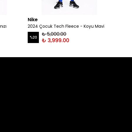
Nike
Nike
mızı
2024 Çocuk Tech Fleece - Koyu Mavi
2024 Ç
₺ 5,000.00
%
20
%
20
₺ 3,999.00