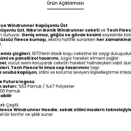
Ürün Açıklaması
eece Windrunner Kapüşonlu Üst
püşonlu üst
,
Nike’ın ikonik Windrunner ceketi
ve
Tech Fleec
ım sunuyor.
Geniş omuz, göğüs ve gövde kesimi
sayesinde kat
ürüzsüz fleece kumaşı
, ekstra hafiflik sunarken
her zamankind
r.
emiz çizgileri
, 1970’lerin klasik koşu ceketine bir saygı duruşudur
mi ve panelli kol tasarımı
, özgür hareket etmeni sağlar.
bel
, vücut ısısını koruyarak ceketin hareket halindeyken sabit dur
leri
,
Tech Fleece’in imza cep tasarımını
taşır.
e scuba kapüşon
, stilini ve koruma seviyeni kişiselleştirme imka
e Futura logosu
astarı:
%53 Pamuk / %47 Polyester
00 Pamuk
abilir
ri:
Çeşitli
Fleece Windrunner Hoodie
,
sokak stilini modern teknolojiyl
bir konfor ve şıklık sunar.