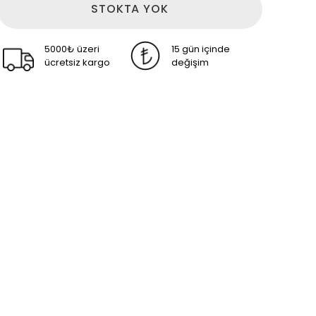
STOKTA YOK
5000₺ üzeri
15 gün içinde
ücretsiz kargo
değişim