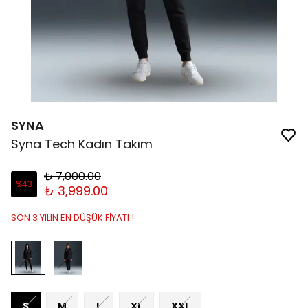
SYNA
Syna Tech Kadın Takım
₺ 7,000.00
%
43
₺ 3,999.00
SON 3 YILIN EN DÜŞÜK FİYATI !
S
M
L
XL
XXL