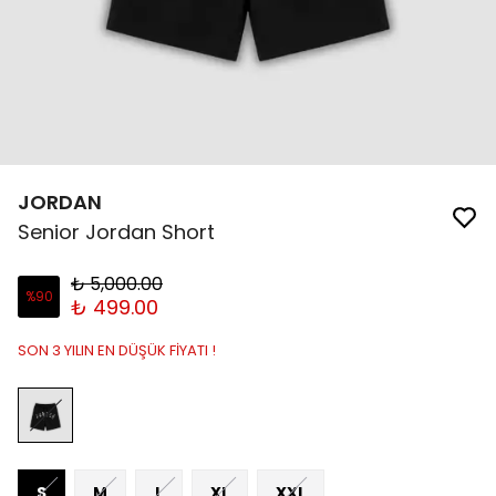
JORDAN
Senior Jordan Short
₺ 5,000.00
%
90
₺ 499.00
SON 3 YILIN EN DÜŞÜK FİYATI !
S
M
L
XL
XXL