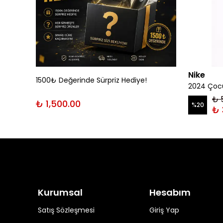
Nike
1500₺ Değerinde Sürpriz Hediye!
rt
2024 Çocu
₺ 
₺ 1,500.00
%
20
₺ 
Kurumsal
Hesabım
Satış Sözleşmesi
Giriş Yap