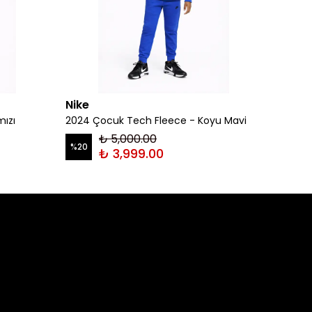
Nike
Nike
mızı
2024 Çocuk Tech Fleece - Koyu Mavi
2024 Ç
₺ 5,000.00
%
20
%
20
₺ 3,999.00