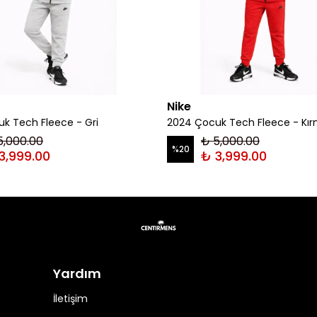
Nike
k Tech Fleece - Gri
2024 Çocuk Tech Fleece - Kır
5,000.00
₺ 5,000.00
%
20
3,999.00
₺ 3,999.00
Yardım
İletişim