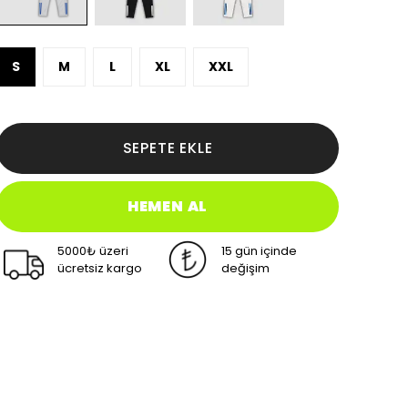
S
M
L
XL
XXL
SEPETE EKLE
HEMEN AL
5000₺ üzeri
15 gün içinde
ücretsiz kargo
değişim