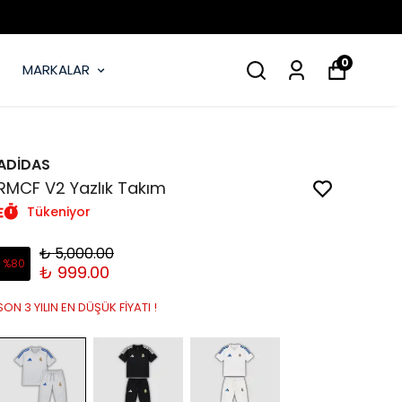
0
MARKALAR
ADİDAS
RMCF V2 Yazlık Takım
Tükeniyor
₺ 5,000.00
%
80
₺ 999.00
SON 3 YILIN EN DÜŞÜK FİYATI !