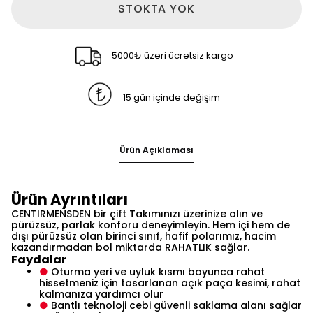
STOKTA YOK
5000₺ üzeri ücretsiz kargo
15 gün içinde değişim
Ürün Açıklaması
Ürün Ayrıntıları
CENTIRMENSDEN bir çift Takımınızı üzerinize alın ve
pürüzsüz, parlak konforu deneyimleyin. Hem içi hem de
dışı pürüzsüz olan birinci sınıf, hafif polarımız, hacim
kazandırmadan bol miktarda RAHATLIK sağlar.
Faydalar
●
Oturma yeri ve uyluk kısmı boyunca rahat
hissetmeniz için tasarlanan açık paça kesimi, rahat
kalmanıza yardımcı olur
●
Bantlı teknoloji cebi güvenli saklama alanı sağlar