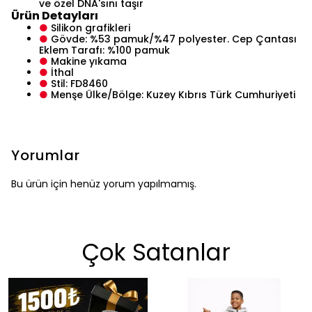
ve özel DNA'sını taşır
Ürün Detayları
●
Silikon grafikleri
●
Gövde: %53 pamuk/%47 polyester. Cep Çantası
Eklem Tarafı: %100 pamuk
●
Makine yıkama
●
İthal
●
Stil: FD8460
●
Menşe Ülke/Bölge: Kuzey Kıbrıs Türk Cumhuriyeti
Yorumlar
Bu ürün için henüz yorum yapılmamış.
Çok Satanlar