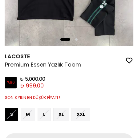
LACOSTE
Premium Essen Yazlık Takım
₺ 5,000.00
%
80
₺ 999.00
SON 3 YILIN EN DÜŞÜK FİYATI !
S
M
L
XL
XXL