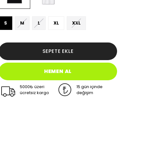
S
M
L
XL
XXL
SEPETE EKLE
HEMEN AL
5000₺ üzeri
15 gün içinde
ücretsiz kargo
değişim