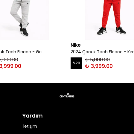
Nike
k Tech Fleece - Gri
2024 Çocuk Tech Fleece - Kır
5,000.00
₺ 5,000.00
%
20
3,999.00
₺ 3,999.00
Yardım
İletişim