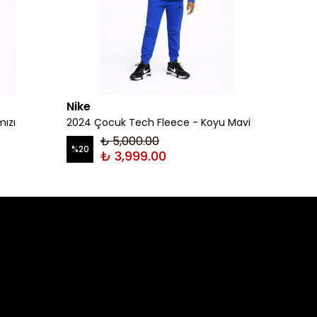
Nike
Nike
mızı
2024 Çocuk Tech Fleece - Koyu Mavi
2024 Ç
₺ 5,000.00
%
20
%
20
₺ 3,999.00