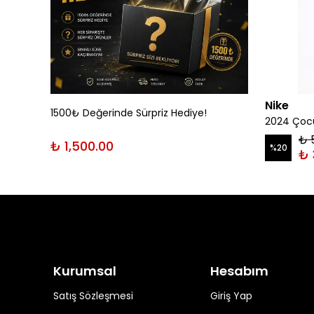
Nike
1500₺ Değerinde Sürpriz Hediye!
rt
2024 Çocu
₺ 
₺ 1,500.00
%
20
₺ 
Kurumsal
Hesabım
Satış Sözleşmesi
Giriş Yap