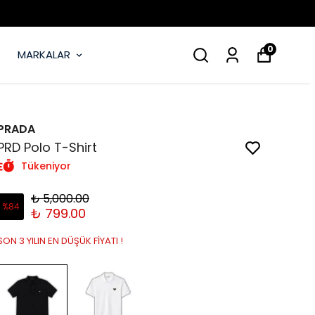
0
MARKALAR
PRADA
PRD Polo T-Shirt
Tükeniyor
₺ 5,000.00
%
84
₺ 799.00
SON 3 YILIN EN DÜŞÜK FİYATI !