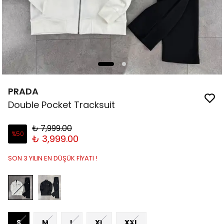
PRADA
Double Pocket Tracksuit
₺ 7,999.00
%
50
₺ 3,999.00
SON 3 YILIN EN DÜŞÜK FİYATI !
S
M
L
XL
XXL