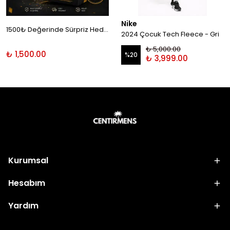
Nike
1500₺ Değerinde Sürpriz Hediye!
2024 Çocuk Tech Fleece - Gri
₺ 5,000.00
₺ 1,500.00
%
20
₺ 3,999.00
Kurumsal
Hesabım
Yardım