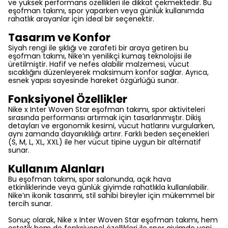
ve yüksek performans özellikleri ile dikkat çekmektedir. Bu
eşofman takımı, spor yaparken veya günlük kullanımda
rahatlık arayanlar için ideal bir seçenektir.
Tasarım ve Konfor
Siyah rengi ile şıklığı ve zarafeti bir araya getiren bu
eşofman takımı, Nike’ın yenilikçi kumaş teknolojisi ile
üretilmiştir. Hafif ve nefes alabilir malzemesi, vücut
sıcaklığını düzenleyerek maksimum konfor sağlar. Ayrıca,
esnek yapısı sayesinde hareket özgürlüğü sunar.
Fonksiyonel Özellikler
Nike x Inter Woven Star eşofman takımı, spor aktiviteleri
sırasında performansı artırmak için tasarlanmıştır. Dikiş
detayları ve ergonomik kesimi, vücut hatlarını vurgularken,
aynı zamanda dayanıklılığı artırır. Farklı beden seçenekleri
(S, M, L, XL, XXL) ile her vücut tipine uygun bir alternatif
sunar.
Kullanım Alanları
Bu eşofman takımı, spor salonunda, açık hava
etkinliklerinde veya günlük giyimde rahatlıkla kullanılabilir.
Nike’ın ikonik tasarımı, stil sahibi bireyler için mükemmel bir
tercih sunar.
Sonuç olarak, Nike x Inter Woven Star eşofman takımı, hem