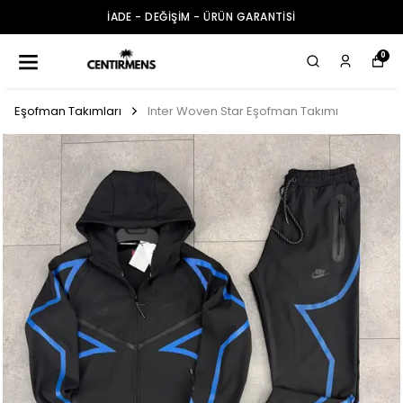
İADE - DEĞİŞİM - ÜRÜN GARANTİSİ
0
Eşofman Takımları
Inter Woven Star Eşofman Takımı