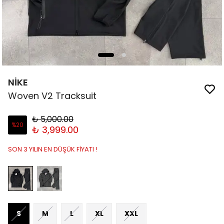
NİKE
Woven V2 Tracksuit
₺ 5,000.00
%
20
₺ 3,999.00
SON 3 YILIN EN DÜŞÜK FİYATI !
S
M
L
XL
XXL