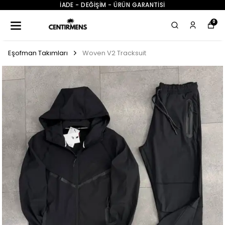
İADE - DEĞİŞİM - ÜRÜN GARANTİSİ
0
Eşofman Takımları
Woven V2 Tracksuit