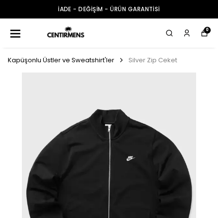
İADE - DEĞİŞİM - ÜRÜN GARANTİSİ
0
Kapüşonlu Üstler ve Sweatshirt'ler
Silver Zip Ceket