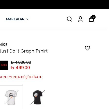
KAPIDA 
0
MARKALAR
NİKE
Just Do It Graph Tshirt
₺ 4,000.00
%
88
₺ 499.00
SON 3 YILIN EN DÜŞÜK FİYATI !