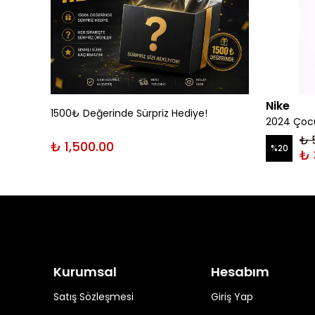
Nike
1500₺ Değerinde Sürpriz Hediye!
rt
2024 Çocu
₺ 
₺ 1,500.00
%
20
₺ 
Kurumsal
Hesabım
Satış Sözleşmesi
Giriş Yap