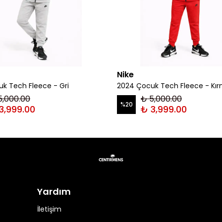
Nike
k Tech Fleece - Gri
2024 Çocuk Tech Fleece - Kır
5,000.00
₺ 5,000.00
%
20
3,999.00
₺ 3,999.00
Yardım
İletişim