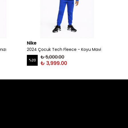
Nike
Nike
mızı
2024 Çocuk Tech Fleece - Koyu Mavi
2024 Ç
₺ 5,000.00
%
20
%
20
₺ 3,999.00