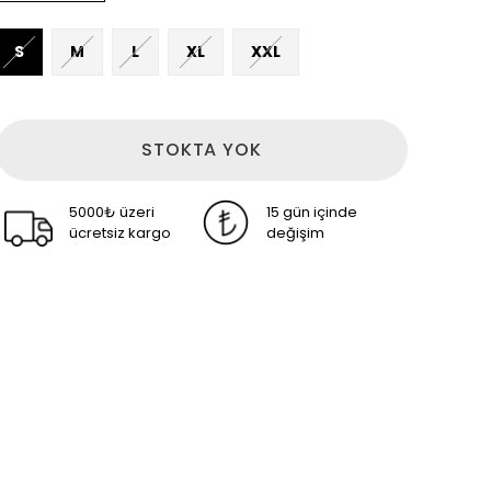
S
M
L
XL
XXL
STOKTA YOK
5000₺ üzeri
15 gün içinde
ücretsiz kargo
değişim