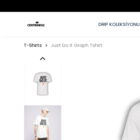
ĞİŞİM - ÜRÜN GARANTİSİ
DRIP KOLEKSİYONU
T-Shirts
Just Do It Graph Tshirt