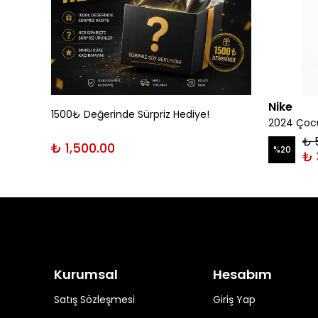
Nike
1500₺ Değerinde Sürpriz Hediye!
rt
2024 Çocu
₺ 
₺ 1,500.00
%
20
₺ 
Kurumsal
Hesabım
Satış Sözleşmesi
Giriş Yap