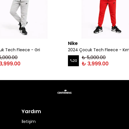
Nike
k Tech Fleece - Gri
2024 Çocuk Tech Fleece - Kır
5,000.00
₺ 5,000.00
%
20
3,999.00
₺ 3,999.00
Yardım
İletişim