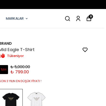
0
MARKALAR
BRAND
Mid Eagle T-Shirt
Tükeniyor
₺ 5,000.00
%
84
₺ 799.00
SON 3 YILIN EN DÜŞÜK FİYATI !