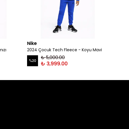
Nike
Nike
mızı
2024 Çocuk Tech Fleece - Koyu Mavi
2024 Ç
₺ 5,000.00
%
20
%
20
₺ 3,999.00