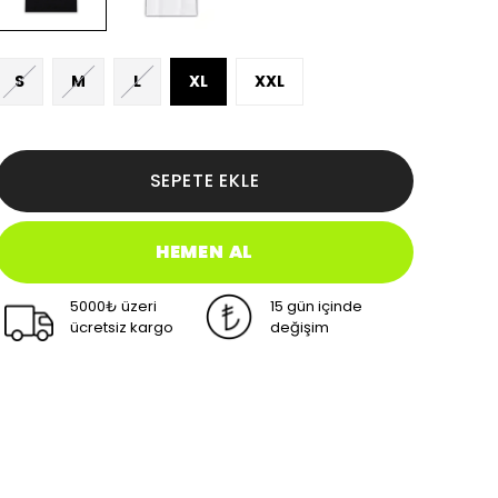
S
M
L
XL
XXL
SEPETE EKLE
HEMEN AL
5000₺ üzeri
15 gün içinde
ücretsiz kargo
değişim