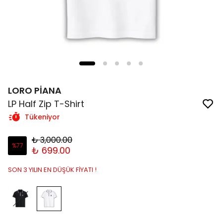
LORO PİANA
LP Half Zip T-Shirt
Tükeniyor
₺ 3,000.00
%
77
₺ 699.00
SON 3 YILIN EN DÜŞÜK FİYATI !