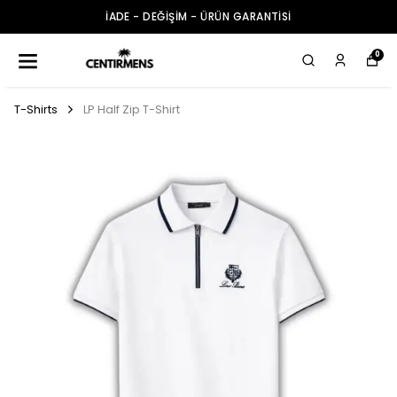
İADE - DEĞİŞİM - ÜRÜN GARANTİSİ
0
T-Shirts
LP Half Zip T-Shirt