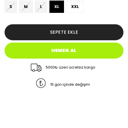
S
M
L
XL
XXL
SEPETE EKLE
HEMEN AL
5000₺ üzeri ücretsiz kargo
15 gün içinde değişim