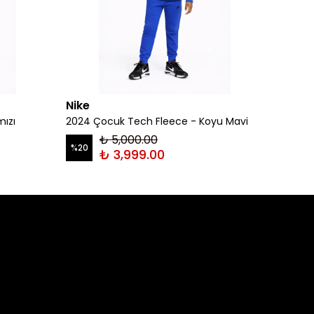
Nike
Nike
mızı
2024 Çocuk Tech Fleece - Koyu Mavi
2024 Ç
₺ 5,000.00
%
20
%
20
₺ 3,999.00