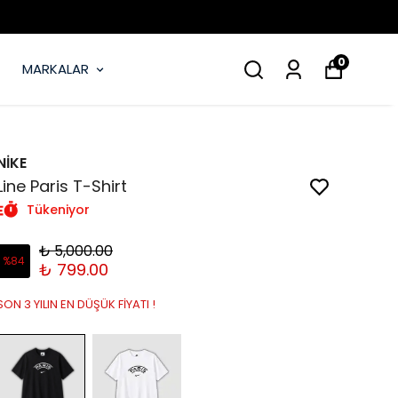
0
MARKALAR
NİKE
Line Paris T-Shirt
Tükeniyor
₺ 5,000.00
%
84
₺ 799.00
SON 3 YILIN EN DÜŞÜK FİYATI !