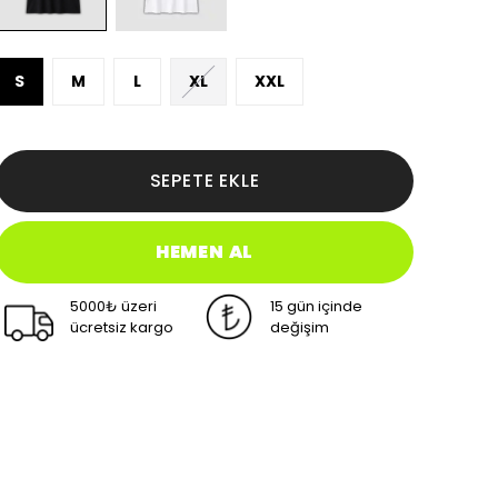
S
M
L
XL
XXL
SEPETE EKLE
HEMEN AL
5000₺ üzeri
15 gün içinde
ücretsiz kargo
değişim