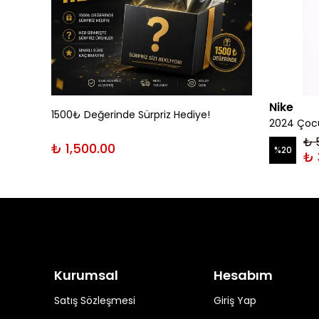
Nike
1500₺ Değerinde Sürpriz Hediye!
rt
2024 Çocu
₺ 
₺ 1,500.00
%
20
₺ 
Kurumsal
Hesabım
Satış Sözleşmesi
Giriş Yap