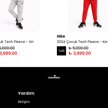
Nike
k Tech Fleece - Gri
2024 Çocuk Tech Fleece - Kır
5,000.00
₺ 5,000.00
%
20
3,999.00
₺ 3,999.00
Yardım
İletişim