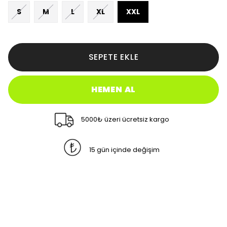
S
M
L
XL
XXL
SEPETE EKLE
HEMEN AL
5000₺ üzeri ücretsiz kargo
15 gün içinde değişim