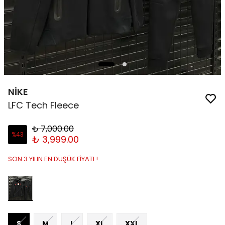
NİKE
LFC Tech Fleece
₺ 7,000.00
%
43
₺ 3,999.00
SON 3 YILIN EN DÜŞÜK FİYATI !
S
M
L
XL
XXL