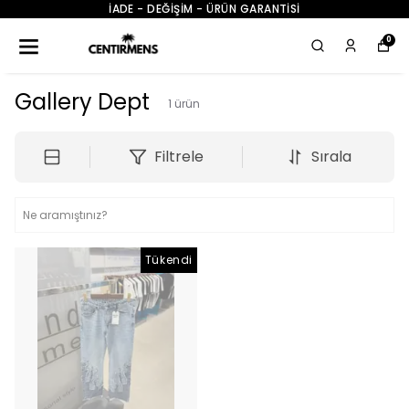
İADE - DEĞİŞİM - ÜRÜN GARANTİSİ
0
Gallery Dept
1
ürün
Filtrele
Sırala
Tükendi