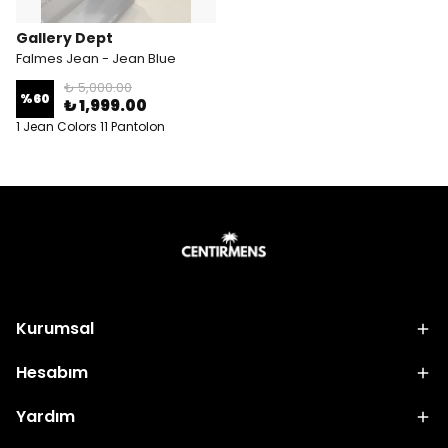
Gallery Dept
Falmes Jean - Jean Blue
₺ 5,000.00
%
60
₺ 1,999.00
1 Jean Colors 11 Pantolon
Bedenleri
Kurumsal
Hesabım
Yardım