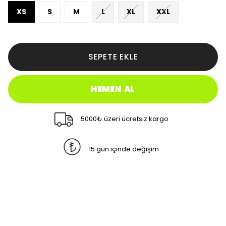
XS
S
M
L
XL
XXL
SEPETE EKLE
HEMEN AL
5000₺ üzeri ücretsiz kargo
15 gün içinde değişim