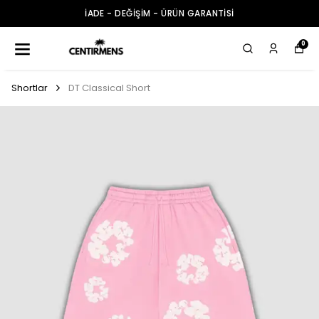
İADE - DEĞİŞİM - ÜRÜN GARANTİSİ
0
Shortlar
DT Classical Short