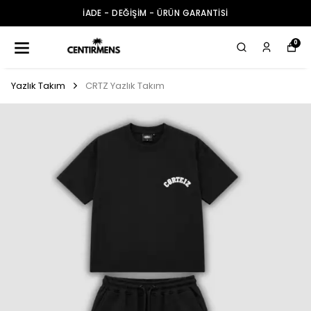
İADE - DEĞİŞİM - ÜRÜN GARANTİSİ
0
Yazlık Takım
CRTZ Yazlık Takım