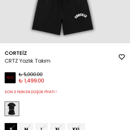
CORTEİZ
CRTZ Yazlık Takım
₺ 5,000.00
%
70
₺ 1,499.00
SON 3 YILIN EN DÜŞÜK FİYATI !
S
M
L
XL
XXL