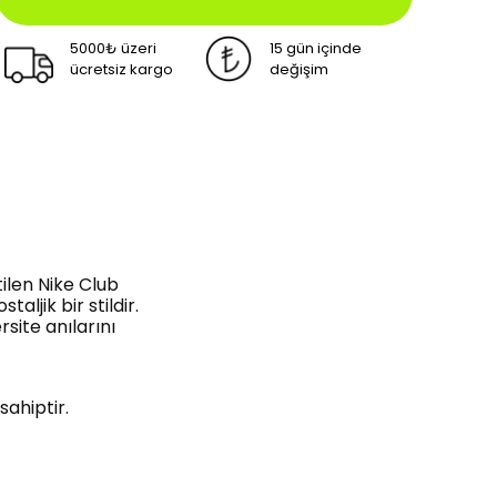
5000₺ üzeri
15 gün içinde
ücretsiz kargo
değişim
ilen Nike Club
ljik bir stildir.
ite anılarını
sahiptir.