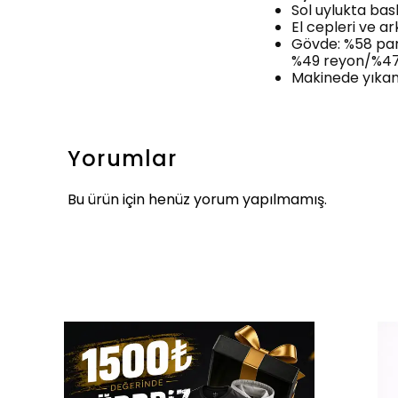
Sol uylukta bas
El cepleri ve a
Gövde: %58 pam
%49 reyon/%4
Makinede yıkana
Yorumlar
Bu ürün için henüz yorum yapılmamış.