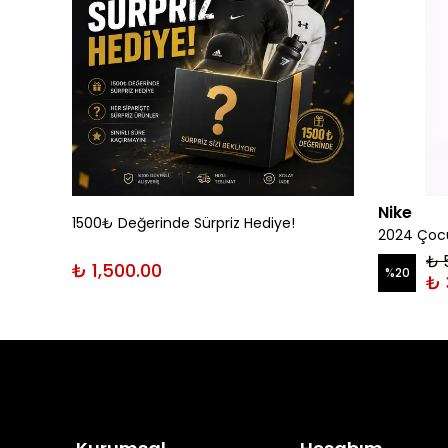
Nike
1500₺ Değerinde Sürpriz Hediye!
rt
2024 Çocu
₺ 
₺ 1,500.00
%
20
₺ 