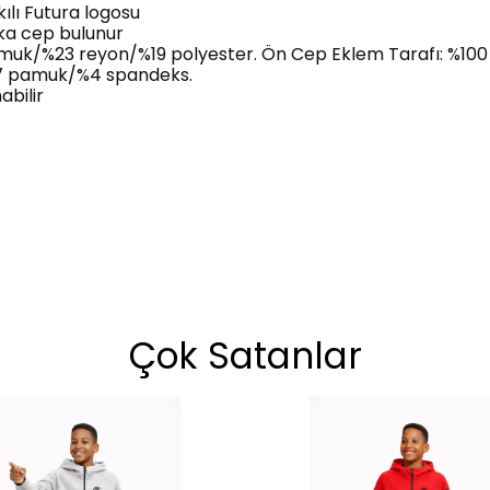
kılı Futura logosu
rka cep bulunur
uk/%23 reyon/%19 polyester. Ön Cep Eklem Tarafı: %100 
7 pamuk/%4 spandeks.
bilir
Çok Satanlar