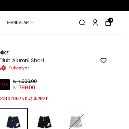
0
MARKALAR
NİKE
Club Alumni Short
Tükeniyor
₺ 4,000.00
%
80
₺ 799.00
SON 3 YILIN EN DÜŞÜK FİYATI !