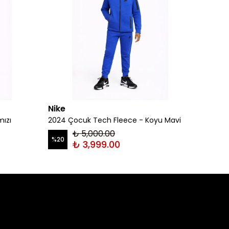
Nike
Nike
mızı
2024 Çocuk Tech Fleece - Koyu Mavi
2024 Ç
₺ 5,000.00
%
20
%
20
₺ 3,999.00