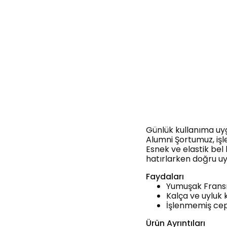
Günlük kullanıma uy
Alumni Şortumuz, işle
Esnek ve elastik bel
hatırlarken doğru u
Faydaları
Yumuşak Fransız
Kalça ve uyluk k
İşlenmemiş cep 
Ürün Ayrıntıları