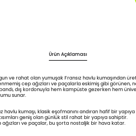
Ürün Açıklaması
gun ve rahat olan yumuşak Fransız havlu kumaşından üret
nmemiş cep ağızları ve paçalarla eskimiş gibi görünen, nosta
 bandı, dış kordonuyla hem kampüste gezerken hem ünivers
yumu sunar.
 havlu kumaşı, klasik eşofmanını andıran hafif bir yapıya 
ısımları geniş olan günlük stil rahat bir yapıya sahiptir.
ağızları ve paçalar, bu şorta nostaljik bir hava katar.