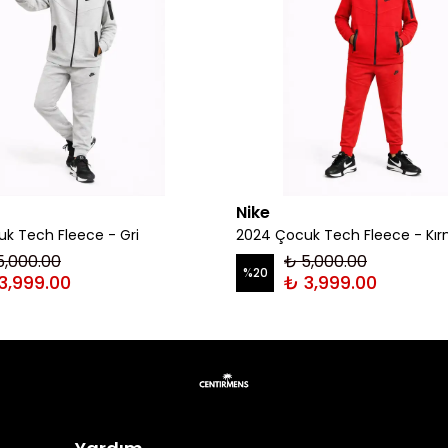
Nike
k Tech Fleece - Gri
2024 Çocuk Tech Fleece - Kır
5,000.00
₺ 5,000.00
%
20
3,999.00
₺ 3,999.00