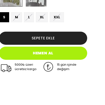
S
M
L
XL
XXL
SEPETE EKLE
HEMEN AL
5000₺ üzeri
15 gün içinde
ücretsiz kargo
değişim