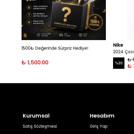
Nike
1500₺ Değerinde Sürpriz Hediye!
rt
2024 Çocu
₺ 
₺ 1,500.00
%
20
₺ 
Kurumsal
Hesabım
Satış Sözleşmesi
Giriş Yap