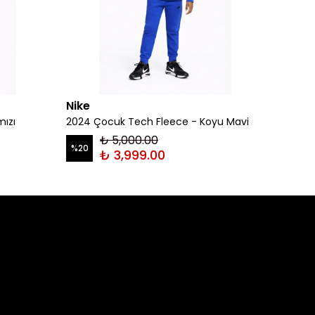
Nike
Nike
mızı
2024 Çocuk Tech Fleece - Koyu Mavi
2024 Ç
₺ 5,000.00
%
20
%
20
₺ 3,999.00