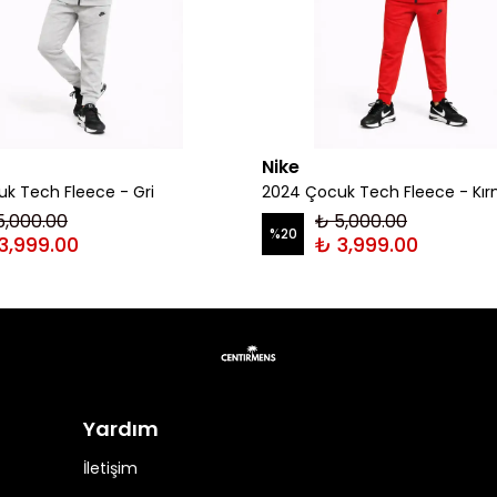
Nike
k Tech Fleece - Gri
2024 Çocuk Tech Fleece - Kır
5,000.00
₺ 5,000.00
%
20
3,999.00
₺ 3,999.00
Yardım
İletişim