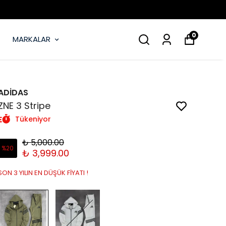
0
MARKALAR
ADİDAS
ZNE 3 Stripe
Tükeniyor
₺ 5,000.00
%
20
₺ 3,999.00
SON 3 YILIN EN DÜŞÜK FİYATI !