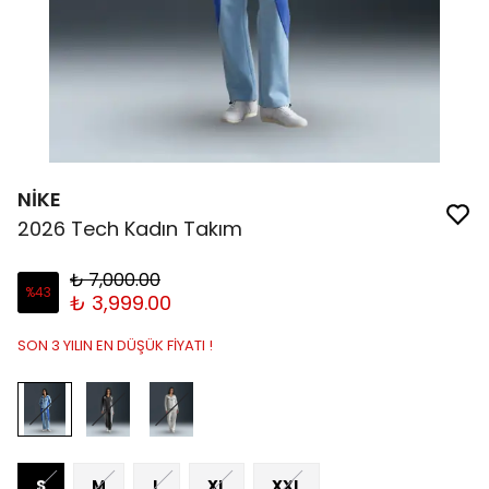
NİKE
2026 Tech Kadın Takım
₺ 7,000.00
%
43
₺ 3,999.00
SON 3 YILIN EN DÜŞÜK FİYATI !
S
M
L
XL
XXL