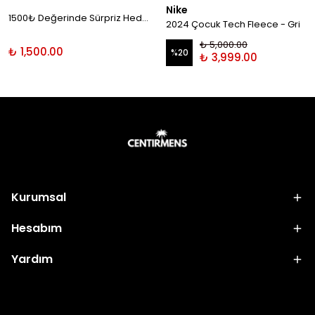
Nike
1500₺ Değerinde Sürpriz Hediye!
2024 Çocuk Tech Fleece - Gri
₺ 5,000.00
₺ 1,500.00
%
20
₺ 3,999.00
Kurumsal
Hesabım
Yardım