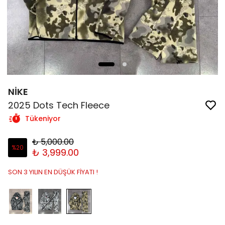
NİKE
2025 Dots Tech Fleece
Tükeniyor
₺ 5,000.00
%
20
₺ 3,999.00
SON 3 YILIN EN DÜŞÜK FİYATI !