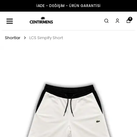
İADE - DEĞİŞİM - ÜRÜN GARANTİSİ
0
Shortlar
LCS Simplfy Short