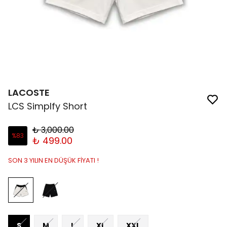
LACOSTE
LCS Simplfy Short
₺ 3,000.00
%
83
₺ 499.00
SON 3 YILIN EN DÜŞÜK FİYATI !
S
M
L
XL
XXL